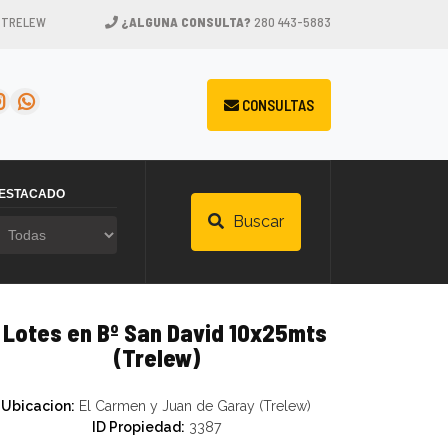
, TRELEW
¿ALGUNA CONSULTA?
280 443-5883
CONSULTAS
ESTACADO
Buscar
 Lotes en Bº San David 10x25mts
(Trelew)
Ubicacion:
El Carmen y Juan de Garay (Trelew)
ID Propiedad:
3387