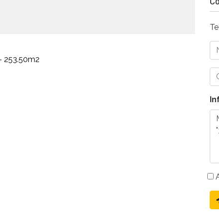
Co
Te
 – 253.50m2
In
A