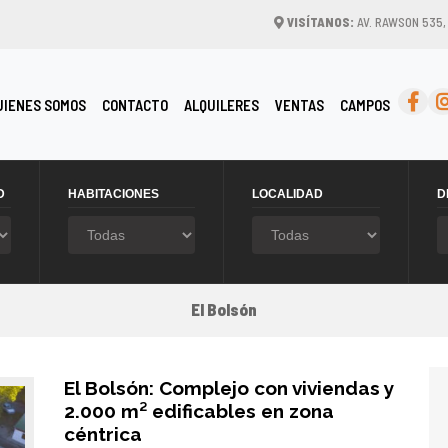
VISÍTANOS:
AV. RAWSON 535
RRENT)
UIENES SOMOS
CONTACTO
ALQUILERES
VENTAS
CAMPOS
D
HABITACIONES
LOCALIDAD
D
El Bolsón
El Bolsón: Complejo con viviendas y
2.000 m² edificables en zona
céntrica