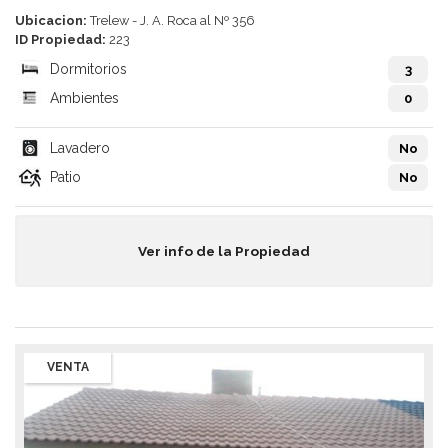
Ubicacion:
Trelew - J. A. Roca al Nº 356
ID Propiedad:
223
Dormitorios
3
Ambientes
0
Lavadero
No
Patio
No
Ver info de la Propiedad
VENTA