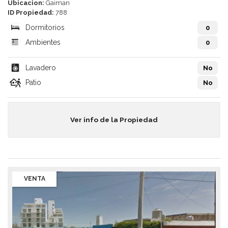
Ubicacion:
Gaiman
ID Propiedad:
788
Dormitorios
0
Ambientes
0
Lavadero
No
Patio
No
Ver info de la Propiedad
VENTA