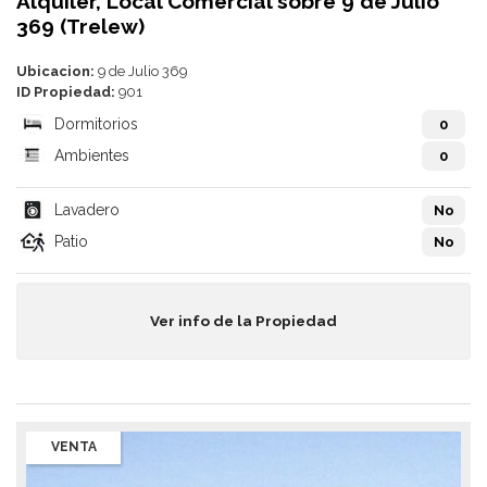
Alquiler, Local Comercial sobre 9 de Julio
369 (Trelew)
Ubicacion:
9 de Julio 369
ID Propiedad:
901
Dormitorios
0
Ambientes
0
Lavadero
No
Patio
No
Ver info de la Propiedad
VENTA